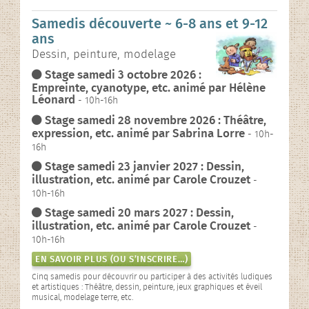
L’association
Samedis découverte ~ 6-8 ans et 9-12
ans
Rencontres contées
Dessin, peinture, modelage
Stage samedi 3 octobre 2026 :
En images…
Empreinte, cyanotype, etc. animé par Hélène
Léonard
- 10h-16h
Stage samedi 28 novembre 2026 : Théâtre,
expression, etc. animé par Sabrina Lorre
- 10h-
16h
Stage samedi 23 janvier 2027 : Dessin,
illustration, etc. animé par Carole Crouzet
-
10h-16h
Stage samedi 20 mars 2027 : Dessin,
illustration, etc. animé par Carole Crouzet
-
10h-16h
EN SAVOIR PLUS (OU S’INSCRIRE…)
Cinq samedis pour découvrir ou participer à des activités ludiques
et artistiques : Théâtre, dessin, peinture, jeux graphiques et éveil
musical, modelage terre, etc.