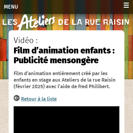
☰
MENU
Accueil
Activités
Vidéo :
Film d’animation enfants :
Adultes 2026-2027
Publicité mensongère
Enfants et ados 2026-2027
Film d’animation entièrement créé par les
Planning hebdo. 2026-2027
enfants en stage aux Ateliers de la rue Raisin
(février 2025) avec l’aide de Fred Philibert.
Agenda des stages
Retour à la liste
Agenda
Infos et contacts