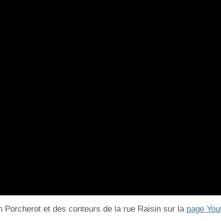
n Porcherot et des conteurs de la rue Raisin sur la
page You