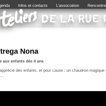
genda
Infos et contacts
L’association
Rencontre
Strega Nona
te aux enfants dès 4 ans
s apprécié des enfants, et pour cause : un chaudron magique 
er…