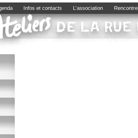
genda
Infos et contacts
L’association
Rencontre
,