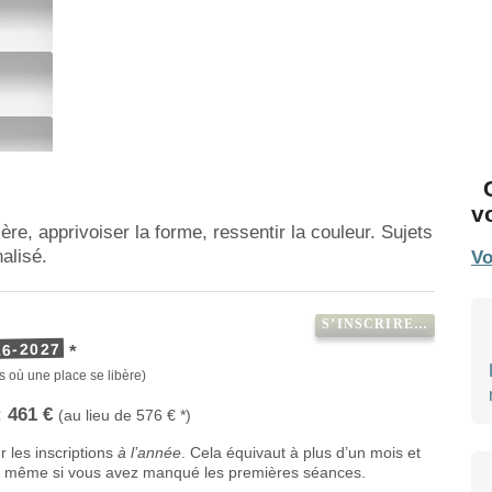
on
v
re, apprivoiser la forme, ressentir la couleur. Sujets
alisé.
Vo
S’INSCRIRE…
6-2027
*
s où une place se libère)
:
461 €
(au lieu de 576 € *)
 les inscriptions
à l’année
. Cela équivaut à plus d’un mois et
en même si vous avez manqué les premières séances.