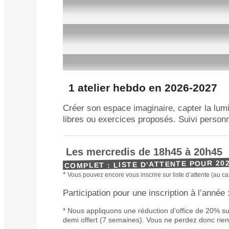
Activité ouverte aux adhérents 2026-2027 (cotisati
individuelle
20 €
ou familiale
30 €
).
Horaires et détails atelier hebdo
1 atelier hebdo en 2026-2027
Créer son espace imaginaire, capter la lumiè
libres ou exercices proposés. Suivi personn
Les mercredis de 18h45 à 20h45
COMPLET : LISTE D’ATTENTE POUR 202
*
Vous pouvez encore vous inscrire sur liste d’attente (au ca
Participation pour une inscription à l’année 
* Nous appliquons une réduction d’office de 20% sur
demi offert (7 semaines). Vous ne perdez donc ri