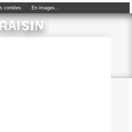
s contées
En images…