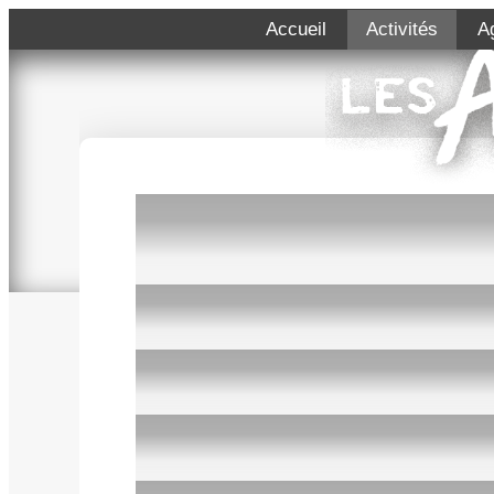
Accueil
Activités
A
2026-2027
Peinture à l’huile et
aquarelle
1 atelier hebdo adultes
Capter la lumière, apprivoiser la forme
ressentir la couleur
Animé par
Maud Lienard