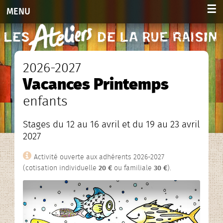
☰
MENU
Accueil
Activités
2026-2027
Vacances Printemps
Adultes 2026-2027
enfants
Enfants et ados 2026-2027
Stages du 12 au 16 avril et du 19 au 23 avril
Planning hebdo. 2026-2027
2027
Agenda des stages
Activité ouverte aux adhérents 2026-2027
(cotisation individuelle
20 €
ou familiale
30 €
).
Agenda
Infos et contacts