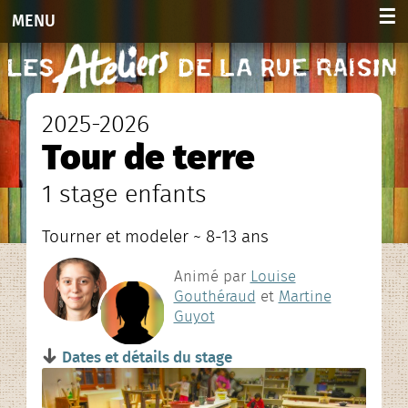
☰
MENU
Accueil
Activités
2025-2026
Tour de terre
Adultes 2026-2027
1 stage enfants
Enfants et ados 2026-2027
Tourner et modeler ~ 8-13 ans
Planning hebdo. 2026-2027
Animé par
Louise
Agenda des stages
Gouthéraud
et
Martine
Guyot
Agenda
Dates et détails du stage
Infos et contacts