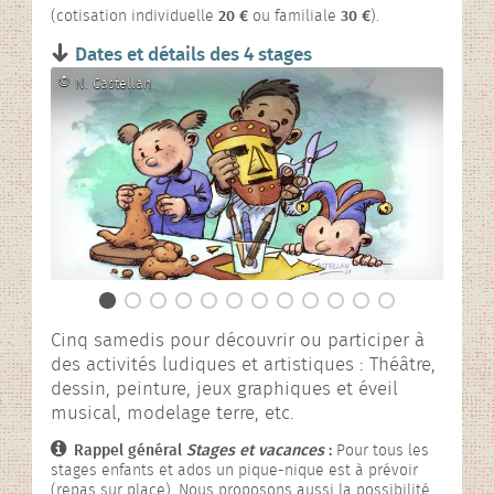
L’association
(cotisation individuelle
20 €
ou familiale
30 €
).
Dates et détails des 4 stages
Rencontres contées
©
N. Castellan
En images…
Cinq samedis pour découvrir ou participer à
des activités ludiques et artistiques : Théâtre,
dessin, peinture, jeux graphiques et éveil
musical, modelage terre, etc.
Rappel général
Stages et vacances
:
Pour tous les
stages enfants et ados un pique-nique est à prévoir
(repas sur place). Nous proposons aussi la possibilité