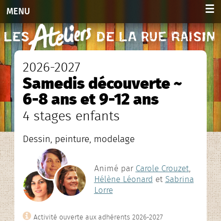
☰
MENU
Accueil
Activités
2026-2027
Samedis découverte ~
Adultes 2026-2027
6-8 ans et 9-12 ans
Enfants et ados 2026-2027
4 stages enfants
Planning hebdo. 2026-2027
Dessin, peinture, modelage
Agenda des stages
Animé par
Carole Crouzet
,
Hélène Léonard
et
Sabrina
Agenda
Lorre
Infos et contacts
Activité ouverte aux adhérents 2026-2027