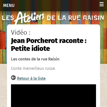
☰
MENU
Accueil
Activités
Vidéo :
Jean Porcherot raconte :
Adultes 2026-2027
Petite idiote
Enfants et ados 2026-2027
Les contes de la rue Raisin
Planning hebdo. 2026-2027
Conte merveilleux russe.
Agenda des stages
Retour à la liste
Agenda
Infos et contacts