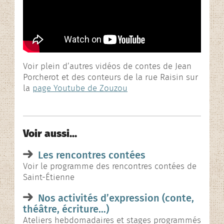
L’association
Rencontres contées
En images…
Voir plein d’autres vidéos de contes de Jean
Porcherot et des conteurs de la rue Raisin sur
la
page Youtube de Zouzou
Voir aussi…
Les rencontres contées
Voir le programme des rencontres contées de
Saint-Étienne
Nos activités d’expression (conte,
théâtre, écriture…)
Ateliers hebdomadaires et stages programmés