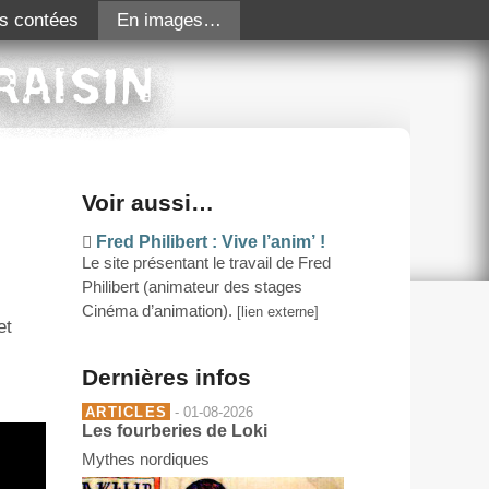
s contées
En images…
Voir aussi…
Fred Philibert : Vive l’anim’ !
Le site présentant le travail de Fred
Philibert (animateur des stages
Cinéma d’animation).
[lien externe]
et
Dernières infos
ARTICLES
- 01-08-2026
Les fourberies de Loki
Mythes nordiques