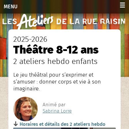
☰
MENU
Accueil
Activités
2025-2026
Théâtre 8-12 ans
Adultes 2026-2027
2 ateliers hebdo enfants
Enfants et ados 2026-2027
Le jeu théâtral pour s’exprimer et
Planning hebdo. 2026-2027
s’amuser : donner corps et vie à son
imaginaire.
Agenda des stages
Agenda
Animé par
Sabrina Lorre
Infos et contacts
Horaires et détails des 2 ateliers hebdo