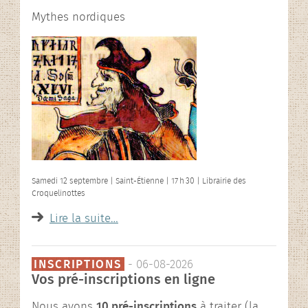
L’association
Mythes nordiques
Rencontres contées
En images…
Samedi 12 septembre | Saint-Étienne | 17 h 30 | Librairie des
Croquelinottes
Lire la suite…
INSCRIPTIONS
- 06-08-2026
Vos pré-inscriptions en ligne
Nous avons
10 pré-inscriptions
à traiter (la