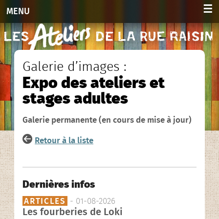
☰
MENU
Accueil
Activités
Galerie d’images :
Expo des ateliers et
Adultes 2026-2027
stages adultes
Enfants et ados 2026-2027
Galerie permanente (en cours de mise à jour)
Planning hebdo. 2026-2027
Retour à la liste
Agenda des stages
Agenda
Dernières infos
ARTICLES
- 01-08-2026
Infos et contacts
Les fourberies de Loki