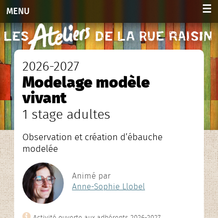
☰
MENU
Accueil
Activités
2026-2027
Modelage modèle
Adultes 2026-2027
vivant
Enfants et ados 2026-2027
1 stage adultes
Planning hebdo. 2026-2027
Observation et création d’ébauche
modelée
Agenda des stages
Animé par
Agenda
Anne-Sophie Llobel
Infos et contacts
Activité ouverte aux adhérents 2026-2027