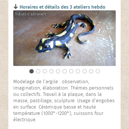
L’association
Horaires et détails des 3 ateliers hebdo
Travail d’adhérent
Travai
Rencontres contées
En images…
Modelage de l’argile : observation,
imagination, élaboration. Thèmes personnels
ou collectifs. Travail à la plaque, dans la
masse, pastillage, sculpture. Usage d’engobes
en surface. Céramique basse et haute
température (1000°-1200°), cuissons four
électrique.