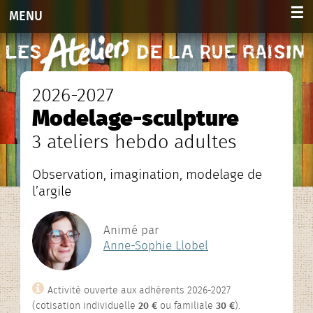
☰
MENU
Accueil
Activités
2026-2027
Modelage-sculpture
Adultes 2026-2027
3 ateliers hebdo adultes
Enfants et ados 2026-2027
Observation, imagination, modelage de
Planning hebdo. 2026-2027
l’argile
Agenda des stages
Animé par
Anne-Sophie Llobel
Agenda
Infos et contacts
Activité ouverte aux adhérents 2026-2027
(cotisation individuelle
20 €
ou familiale
30 €
).